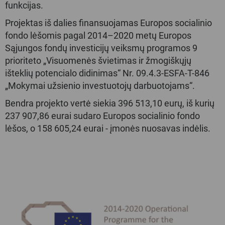
funkcijas.
Projektas iš dalies finansuojamas Europos socialinio
fondo lėšomis pagal 2014–2020 metų Europos
Sąjungos fondų investicijų veiksmų programos 9
prioriteto „Visuomenės švietimas ir žmogiškųjų
išteklių potencialo didinimas“ Nr. 09.4.3-ESFA-T-846
„Mokymai užsienio investuotojų darbuotojams“.
Bendra projekto vertė siekia 396 513,10 eurų, iš kurių
237 907,86 eurai sudaro Europos socialinio fondo
lėšos, o 158 605,24 eurai - įmonės nuosavas indėlis.